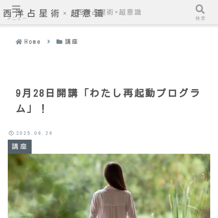
西洋占星術×超意識
西洋占星術×超意識
メニュー
検索
Home
講座
9月28日開講「わたし再起動プログラ
ム」！
2025.08.26
講座