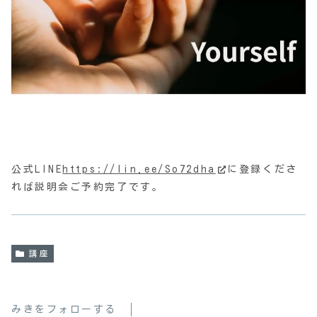
公式LINE
https://lin.ee/So72dha
に登録くださ
れば説明会ご予約完了です。
講座
みきをフォローする